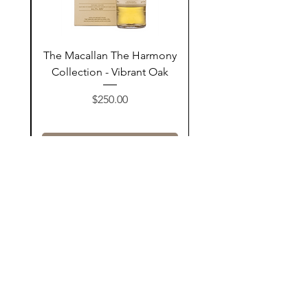
ay
The Macallan The Harmony
n
Collection - Vibrant Oak
السعر
$250.00
أضف إلى السلة
Contact Us
@AshurStoreSuli
Address