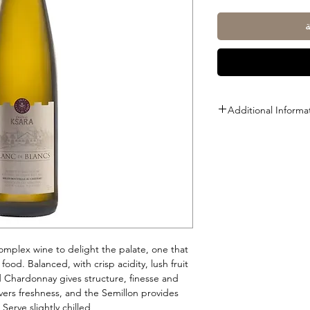
Additional Informa
Size: 750ml
ABV: 13%
complex wine to delight the palate, one that
food. Balanced, with crisp acidity, lush fruit
Chardonnay gives structure, finesse and
vers freshness, and the Semillon provides
erve slightly chilled.