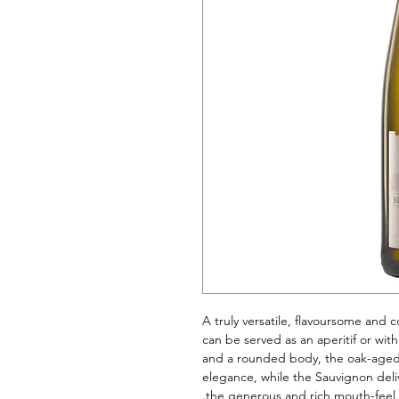
A truly versatile, flavoursome and 
can be served as an aperitif or with 
and a rounded body, the oak-aged 
elegance, while the Sauvignon deli
the generous and rich mouth-feel. S