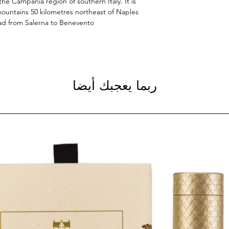
 the Campania region of southern Italy. It is
mountains 50 kilometres northeast of Naples
ad from Salerna to Benevento.
ربما يعجبك أيضا