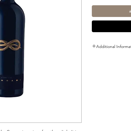
Additional Informa
Size: 750ml
ABV: 14%
Grapes : Aglianico, P