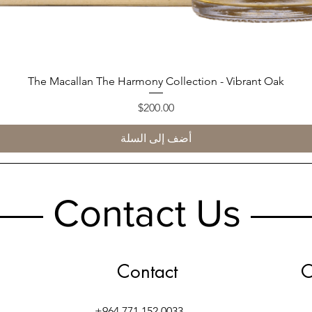
العرض السريع
The Macallan The Harmony Collection - Vibrant Oak
السعر
$200.00
أضف إلى السلة
Contact Us
Contact
O
+964 771 152 0033