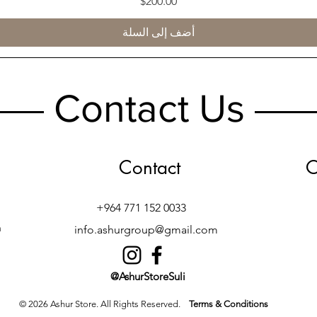
السعر
$200.00
أضف إلى السلة
Contact Us
Contact
O
+964 771 152 0033
h
info.ashurgroup@gmail.com
@AshurStoreSuli
© 2026 Ashur Store. All Rights Reserved.
Terms & Conditions